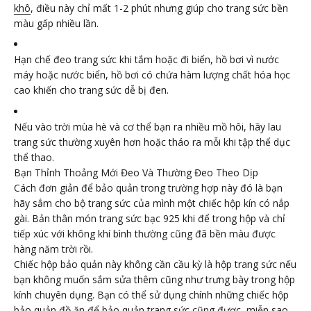
khô
, điều này chỉ mất 1-2 phút nhưng giúp cho trang sức bền
màu gấp nhiều lần.
Hạn chế đeo trang sức khi tắm hoặc đi biển, hồ bơi vì nước
máy hoặc nước biển, hồ bơi có chứa hàm lượng chất hóa học
cao khiến cho trang sức dễ bị đen.
Nếu vào trời mùa hè và cơ thể bạn ra nhiều mồ hôi, hãy lau
trang sức thường xuyên hơn hoặc tháo ra mỗi khi tập thể dục
thể thao.
Bạn Thỉnh Thoảng Mới Đeo Và Thường Đeo Theo Dịp
Cách đơn giản để bảo quản trong trường hợp này đó là bạn
hãy sắm cho bộ trang sức của mình một chiếc hộp kín có nắp
gài. Bản thân món trang sức bạc 925 khi để trong hộp và chỉ
tiếp xúc với không khí bình thường cũng đã bền màu được
hàng năm trời rồi.
Chiếc hộp bảo quản này không cần cầu kỳ là hộp trang sức nếu
bạn không muốn sắm sửa thêm cũng như trưng bày trong hộp
kính chuyên dụng. Bạn có thể sử dụng chính những chiếc hộp
bảo quản đồ ăn để bảo quản trang sức cũng được, miễn sao