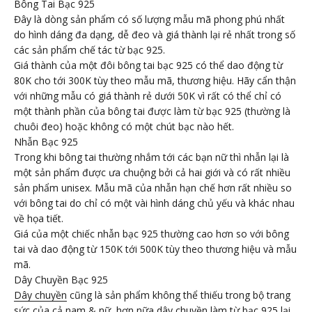
Bông Tai Bạc 925
Đây là dòng sản phẩm có số lượng mẫu mã phong phú nhất
do hình dáng đa dạng, dễ đeo và giá thành lại rẻ nhất trong số
các sản phẩm chế tác từ bạc 925.
Giá thành của một đôi bông tai bạc 925 có thể dao động từ
80K cho tới 300K tùy theo mẫu mã, thương hiệu. Hãy cẩn thận
với những mẫu có giá thành rẻ dưới 50K vì rất có thể chỉ có
một thành phần của bông tai được làm từ bạc 925 (thường là
chuôi đeo) hoặc không có một chút bạc nào hết.
Nhẫn Bạc 925
Trong khi bông tai thường nhắm tới các bạn nữ thì nhẫn lại là
một sản phẩm được ưa chuộng bởi cả hai giới và có rất nhiều
sản phẩm unisex. Mẫu mã của nhẫn hạn chế hơn rất nhiều so
với bông tai do chỉ có một vài hình dáng chủ yếu và khác nhau
về họa tiết.
Giá của một chiếc nhẫn bạc 925 thường cao hơn so với bông
tai và dao động từ 150K tới 500K tùy theo thương hiệu và mẫu
mã.
Dây Chuyền Bạc 925
Dây chuyền
cũng là sản phẩm không thể thiếu trong bộ trang
sức của cả nam & nữ, hơn nữa dây chuyền làm từ bạc 925 lại