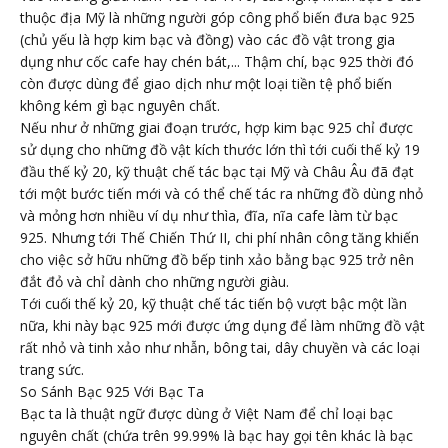
thuộc địa Mỹ là những người góp công phổ biến đưa bạc 925
(chủ yếu là hợp kim bạc và đồng) vào các đồ vật trong gia
dụng như cốc cafe hay chén bát,... Thậm chí, bạc 925 thời đó
còn được dùng để giao dịch như một loại tiền tệ phổ biến
không kém gì bạc nguyên chất.
Nếu như ở những giai đoạn trước, hợp kim bạc 925 chỉ được
sử dụng cho những đồ vật kích thước lớn thì tới cuối thế kỷ 19
đầu thế kỷ 20, kỹ thuật chế tác bạc tại Mỹ và Châu Âu đã đạt
tới một bước tiến mới và có thể chế tác ra những đồ dùng nhỏ
và mỏng hơn nhiều ví dụ như thìa, đĩa, nĩa cafe làm từ bạc
925. Nhưng tới Thế Chiến Thứ II, chi phí nhân công tăng khiến
cho việc sở hữu những đồ bếp tinh xảo bằng bạc 925 trở nên
đắt đỏ và chỉ dành cho những người giàu.
Tới cuối thế kỷ 20, kỹ thuật chế tác tiến bộ vượt bậc một lần
nữa, khi này bạc 925 mới được ứng dụng để làm những đồ vật
rất nhỏ và tinh xảo như nhẫn, bông tai, dây chuyền và các loại
trang sức.
So Sánh Bạc 925 Với Bạc Ta
Bạc ta là thuật ngữ được dùng ở Việt Nam để chỉ loại bạc
nguyên chất (chứa trên 99.99% là bạc hay gọi tên khác là bạc