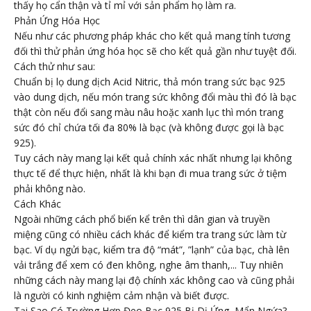
thấy họ cẩn thận và tỉ mỉ với sản phẩm họ làm ra.
Phản Ứng Hóa Học
Nếu như các phương pháp khác cho kết quả mang tính tương
đối thì thử phản ứng hóa học sẽ cho kết quả gần như tuyệt đối.
Cách thử như sau:
Chuẩn bị lọ dung dịch Acid Nitric, thả món trang sức bạc 925
vào dung dịch, nếu món trang sức không đổi màu thì đó là bạc
thật còn nếu đổi sang màu nâu hoặc xanh lục thì món trang
sức đó chỉ chứa tối đa 80% là bạc (và không được gọi là bạc
925).
Tuy cách này mang lại kết quả chính xác nhất nhưng lại không
thực tế để thực hiện, nhất là khi bạn đi mua trang sức ở tiệm
phải không nào.
Cách Khác
Ngoài những cách phổ biến kể trên thì dân gian và truyền
miệng cũng có nhiều cách khác để kiểm tra trang sức làm từ
bạc. Ví dụ ngửi bạc, kiểm tra độ “mát”, ”lạnh” của bạc, chà lên
vải trắng để xem có đen không, nghe âm thanh,... Tuy nhiên
những cách này mang lại độ chính xác không cao và cũng phải
là người có kinh nghiệm cảm nhận và biết được.
Tại Sao Có Trường Hợp Đeo Bạc 925 Bị Dị Ứng, Mẩn Ngứa?