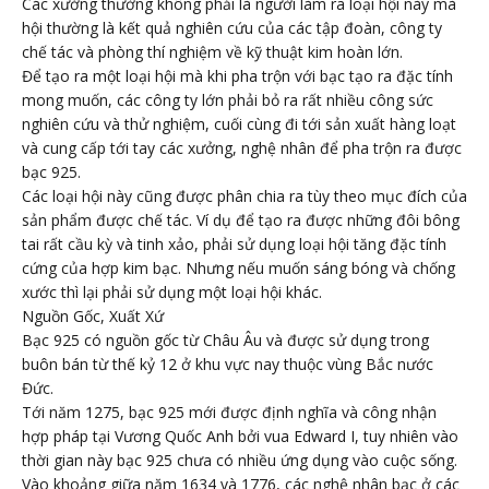
Các xưởng thường không phải là người làm ra loại hội này mà
hội thường là kết quả nghiên cứu của các tập đoàn, công ty
chế tác và phòng thí nghiệm về kỹ thuật kim hoàn lớn.
Để tạo ra một loại hội mà khi pha trộn với bạc tạo ra đặc tính
mong muốn, các công ty lớn phải bỏ ra rất nhiều công sức
nghiên cứu và thử nghiệm, cuối cùng đi tới sản xuất hàng loạt
và cung cấp tới tay các xưởng, nghệ nhân để pha trộn ra được
bạc 925.
Các loại hội này cũng được phân chia ra tùy theo mục đích của
sản phẩm được chế tác. Ví dụ để tạo ra được những đôi bông
tai rất cầu kỳ và tinh xảo, phải sử dụng loại hội tăng đặc tính
cứng của hợp kim bạc. Nhưng nếu muốn sáng bóng và chống
xước thì lại phải sử dụng một loại hội khác.
Nguồn Gốc, Xuất Xứ
Bạc 925 có nguồn gốc từ Châu Âu và được sử dụng trong
buôn bán từ thế kỷ 12 ở khu vực nay thuộc vùng Bắc nước
Đức.
Tới năm 1275, bạc 925 mới được định nghĩa và công nhận
hợp pháp tại Vương Quốc Anh bởi vua Edward I, tuy nhiên vào
thời gian này bạc 925 chưa có nhiều ứng dụng vào cuộc sống.
Vào khoảng giữa năm 1634 và 1776, các nghệ nhân bạc ở các