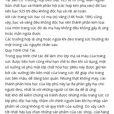
Bản chất bạc và thành phần hội (các hợp kim pha vào) để tạo
nên bạc 925 thì đều không độc hại và rất an toàn.
Với các trang sức bạc có mạ (xi) vàng (14K hoặc 18K) cũng
vậy, bạc và vàng đều không độc hại nên thành phần kim loại
của món trang sức đó dù mạ hay không đều không gây dị ứng
hoặc mẩn ngứa được.
Các trường hợp dị ứng hoặc ngứa khi đeo trang sức thường do
một trong các nguyên nhân sau:
Quy Trình Chế Tác
Trong quy trình chế tác để làm cho lớp mạ và màu của trang
sức được bền hơn cũng như hạn chế bị đen khi sử dụng, một
số xưởng sẽ phủ một lớp chất hóa học (điều này được giữ kín
bởi các xưởng) lên bền mặt của trang sức để giúp cho trang
sức bền màu, dễ dàng bảo quản. Nhưng thật không may, các
thành phần hóa học của lớp phủ này lại đa phần gây hại cho
người đeo, nhất là với những người có làn da dễ dị ứng.
Rất khó để kiểm chứng và tránh được những mẫu trang sức có
lớp phủ độc hại này, thậm chí chính người bán khi họ nhập sản
phẩm về cũng không rõ về quy trình của xưởng. Do vậy cách
tốt nhất hãy lựa chọn những sản phẩm của các shop, cửa hàng