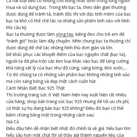
Cả hai loại đều có những chỗ đứng nhất định trong lòng người
mua và sử dụng bạc. Trong khi bạc ta, theo dân gian thường
được dùng để tránh tà, tránh độc thì với đặc tính mềm của bạc
bạc ta khó có thể chế tác ra những sản phẩm tinh xảo với hình
thù cầu kỳ.
Bạc ta thường được làm
vòng tay
, kiềng đeo cho trẻ em để
“tránh gió” hoặc làm dây chuyền. Nhìn chung bạc ta thường chỉ
được dùng để chế tác những hình thù đơn giản và lớn.
Để khắc phục các khuyết điểm của bạc nguyên chất (bạc ta),
người ta đã pha trộn các kim loại khác vào bạc để tăng cường
khả năng vật lý của bạc như độ cứng, sáng bóng, khó xước,...
Từ đó chúng ta có những sản phẩm bạc không những tinh xảo
mà còn sáng bóng và đẹp một cách cuốn hút.
Cách Nhận Biết Bạc 925 Thật
Thị trường trang sức ở Việt Nam hiện nay xuất hiện rất nhiều
cửa hàng, shop bán trang sức bạc 925 nhưng để tối ưu chi phí,
có thật sự họ đang bán bạc 925 không? Điều đó bạn có thể
kiểm chứng bằng một trong những cách sau:
Giá Cả
Điều đầu tiên dễ nhận biết nhất đó chính là về giá. Nếu bạn tìm
hiểu sâu hơn một chút thì sẽ thấy giá thành nguyên liệu của