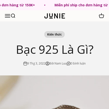
Chuyển tới nội dung
ho đơn hàng từ 150K+
Miễn phí ship cho đơn hàng từ
Menu
Tìm kiếm
Giỏ hà
JUNIE VN
Kiến thức
Bạc 925 Là Gì?
9 Thg 3, 2022
Bởi Nam Luu
0 bình luận