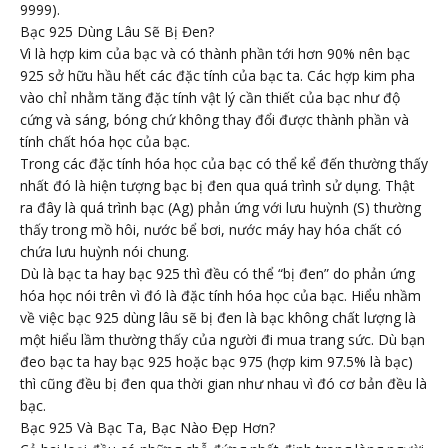
9999).
Bạc 925 Dùng Lâu Sẽ Bị Đen?
Vì là hợp kim của bạc và có thành phần tới hơn 90% nên bạc
925 sở hữu hầu hết các đặc tính của bạc ta. Các hợp kim pha
vào chỉ nhằm tăng đặc tính vật lý cần thiết của bạc như độ
cứng và sáng, bóng chứ không thay đổi được thành phần và
tính chất hóa học của bạc.
Trong các đặc tính hóa học của bạc có thể kể đến thường thấy
nhất đó là hiện tượng bạc bị đen qua quá trình sử dụng. Thật
ra đây là quá trình bạc (Ag) phản ứng với lưu huỳnh (S) thường
thấy trong mồ hôi, nước bể bơi, nước máy hay hóa chất có
chứa lưu huỳnh nói chung.
Dù là bạc ta hay bạc 925 thì đều có thể “bị đen” do phản ứng
hóa học nói trên vì đó là đặc tính hóa học của bạc. Hiểu nhầm
về việc bạc 925 dùng lâu sẽ bị đen là bạc không chất lượng là
một hiểu lầm thường thấy của người đi mua trang sức. Dù bạn
đeo bạc ta hay bạc 925 hoặc bạc 975 (hợp kim 97.5% là bạc)
thì cũng đều bị đen qua thời gian như nhau vì đó cơ bản đều là
bạc.
Bạc 925 Và Bạc Ta, Bạc Nào Đẹp Hơn?