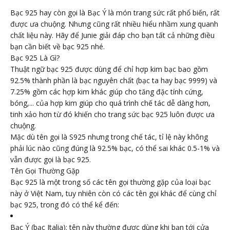
Bạc 925 hay còn gọi là Bạc Ý là món trang sức rất phổ biến, rất
được ưa chuộng. Nhưng cũng rất nhiều hiểu nhầm xung quanh
chất liệu này. Hãy để Junie giải đáp cho bạn tất cả những điều
bạn cần biết về bạc 925 nhé.
Bạc 925 Là Gì?
Thuật ngữ bạc 925 được dùng để chỉ hợp kim bạc bao gồm
92.5% thành phần là bạc nguyên chất (bạc ta hay bạc 9999) và
7.25% gồm các hợp kim khác giúp cho tăng đặc tính cứng,
bóng,... của hợp kim giúp cho quá trình chế tác dễ dàng hơn,
tinh xảo hơn từ đó khiến cho trang sức bạc 925 luôn được ưa
chuộng.
Mặc dù tên gọi là S925 nhưng trong chế tác, tỉ lệ này không
phải lúc nào cũng đúng là 92.5% bạc, có thể sai khác 0.5-1% và
vẫn được gọi là bạc 925.
Tên Gọi Thường Gặp
Bạc 925 là một trong số các tên gọi thường gặp của loại bạc
này ở Việt Nam, tuy nhiên còn có các tên gọi khác để cùng chỉ
bạc 925, trong đó có thể kể đến:
Bạc Ý (bạc Italia): tên này thường được dùng khi bạn tới cửa