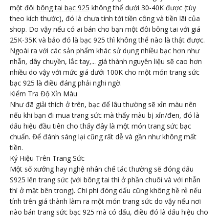
một đôi
bông tai bạc 925
không thể dưới 30-40K được (tùy
theo kích thước), đó là chưa tính tới tiền công và tiền lãi của
shop. Do vậy nếu có ai bán cho bạn một đôi bông tai với giá
25K-35K và bảo đó là bạc 925 thì không thể nào là thật được.
Ngoài ra với các sản phẩm khác sử dụng nhiều bạc hơn như
nhẫn, dây chuyền, lắc tay,... giá thành nguyên liệu sẽ cao hơn
nhiều do vậy với mức giá dưới 100K cho một món trang sức
bạc 925 là điều đáng phải nghi ngờ.
Kiểm Tra Độ Xỉn Màu
Như đã giải thích ở trên, bạc để lâu thường sẽ xỉn màu nên
nếu khi bạn đi mua trang sức mà thấy màu bị xỉn/đen, đó là
dấu hiệu đầu tiên cho thấy đây là một món trang sức bạc
chuẩn. Để đánh sáng lại cũng rất dễ và gần như không mất
tiền.
Ký Hiệu Trên Trang Sức
Một số xưởng hay nghệ nhân chế tác thường sẽ đóng dấu
S925 lên trang sức (với bông tai thì ở phần chuôi và với nhẫn
thì ở mặt bên trong). Chi phí đóng dấu cũng không hề rẻ nếu
tính trên giá thành làm ra một món trang sức do vậy nếu nơi
nào bán trang sức bạc 925 mà có dấu, điều đó là dấu hiệu cho