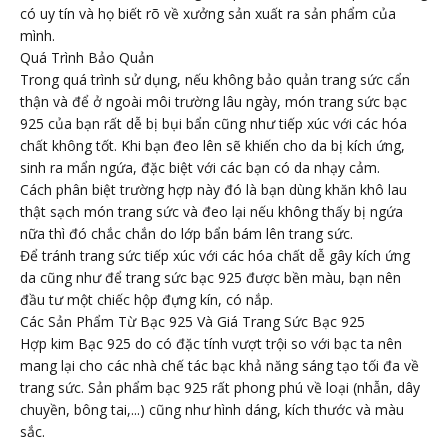
có uy tín và họ biết rõ về xưởng sản xuất ra sản phẩm của
mình.
Quá Trình Bảo Quản
Trong quá trình sử dụng, nếu không bảo quản trang sức cẩn
thận và để ở ngoài môi trường lâu ngày, món trang sức bạc
925 của bạn rất dễ bị bụi bẩn cũng như tiếp xúc với các hóa
chất không tốt. Khi bạn đeo lên sẽ khiến cho da bị kích ứng,
sinh ra mẩn ngứa, đặc biệt với các bạn có da nhạy cảm.
Cách phân biệt trường hợp này đó là bạn dùng khăn khô lau
thật sạch món trang sức và đeo lại nếu không thấy bị ngứa
nữa thì đó chắc chắn do lớp bẩn bám lên trang sức.
Để tránh trang sức tiếp xúc với các hóa chất dễ gây kích ứng
da cũng như để trang sức bạc 925 được bền màu, bạn nên
đầu tư một chiếc hộp đựng kín, có nắp.
Các Sản Phẩm Từ Bạc 925 Và Giá Trang Sức Bạc 925
Hợp kim Bạc 925 do có đặc tính vượt trội so với bạc ta nên
mang lại cho các nhà chế tác bạc khả năng sáng tạo tối đa về
trang sức. Sản phẩm bạc 925 rất phong phú về loại (nhẫn, dây
chuyền, bông tai,...) cũng như hình dáng, kích thước và màu
sắc.