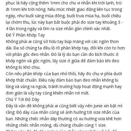
phục là hãy cộng thêm 1mm cho chu vi nhẫn khi trời lạnh, trừ
đi 1mm khi trời nóng. Nếu mức nhiệt giao động liên tục trong
ngày, như buổi sáng mùa đông, buổi trưa mùa hạ, buổi chiều
lại chớm thu, lúc này bạn bắt buộc phải đo size tay khoảng 3 -
4 lần trong ngày và tìm ra size nhẫn gần chính xác nhất.
Để Ý Phần Khớp Tay
Không phải ai cũng sở hữu tay búp măng với các ngón thon
dài. Đa số chúng ta đều lộ rõ phần khớp tay, đôi khi còn to hơn
với phần gốc đeo nhẫn. Đó là lý do bạn cần đo kích thước ở
khớp ngón và gốc ngón, lấy size ở giữa để đảm bảo khi đeo
không bị khó chịu.
Còn nếu phần khớp của bạn nhỏ thôi, hãy đo chu vi phía dưới
khớp thật chuẩn. Điều này đảm bảo bạn đeo nhẫn không bị
lỏng và văng ra ngoài, tránh trường hợp hoạt động mạnh hay
đơn giản là vẩy tay cũng khiến nhẫn rơi mất.
Chú Ý Tới Độ Dày
Đây là vấn đề không phải ai cũng biết vậy nên Junie xin bật mí
rằng: Độ dày của nhẫn cũng sẽ ảnh hưởng tới size nhẫn của
bạn. Những chiếc nhẫn dày thường có xu hướng vừa khít hơn
những chiếc nhẫn mỏng, dù chúng chuẩn cùng 1 size.