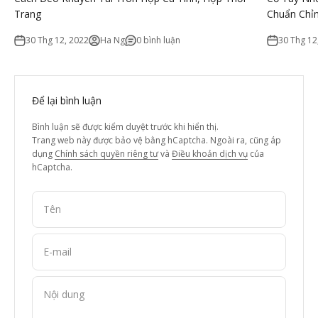
Trang
Chuẩn Chỉ
30 Thg 12, 2022
Ha Ng
0 bình luận
30 Thg 12
Để lại bình luận
Bình luận sẽ được kiểm duyệt trước khi hiển thị.
Trang web này được bảo vệ bằng hCaptcha. Ngoài ra, cũng áp
dụng
Chính sách quyền riêng tư
và
Điều khoản dịch vụ
của
hCaptcha.
Tên
E-mail
Nội dung