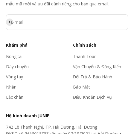
mẫu mã mới và ưu đãi dành riêng cho bạn qua email.
Đăng ký
E-mail
Khám phá
Chính sách
Bông tai
Thanh Toán
Dây chuyền
Vận Chuyển & Đồng Kiểm
Vòng tay
Đổi Trả & Bảo Hành
Nhẫn
Bảo Mật
Lắc chân
Điều Khoản Dịch Vụ
Hộ kinh doanh JUNIE
742 Lê Thanh Nghị, TP. Hải Dương, Hải Dương
ĐKKD số
04A8018757
cấp ngày 07/10/2021 tại Hải Dương •