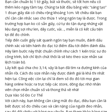
Bạn cần chuẩn bị 1 tờ giấy, bút và thước, sẽ tốt hơn nếu có
thêm kéo ngay tầm tay. Chúng ta bắt đầu bằng việc “sáng tạo”
1 đoạn giấy dài có chiều rộng khoảng 1cm. Về chiều dài bạn
chỉ cần cân nhắc sao cho thừa 1 vòng ngón tay là được. Trong
trường hợp bạn ko có sẵn giấy, cứ tự do tận dụng những vật
liệu dạng sợi như len, dây cước, vải…, miễn là có kết cấu tiện
lợi để đo chỉnh.
Tiếp đến cuốn giấy sát quanh ngón tay bạn muốn, đánh dấu
chính xác và tiến hành đo đạc từ điểm đầu tới điểm đánh dấu.
Hãy làm bước này thật chuẩn chỉnh như cách 1 kiến trúc sư đo
công trình, bởi chỉ lệch chút thôi là sẽ kéo theo size nhẫn sai
lệch toàn bộ.
Lấy kết quả chia cho 3,14, vậy là bạn đã tìm ra đường kính của
nhẫn rồi. Cách đo size nhẫn này được đánh giá là khả thi nhất
hiện tại. Công việc còn lại chỉ là đem số đo đó tới mọi gian
hàng online hoặc ra trực tiếp các store, dõng dạc nhờ nhân
viên chọn nhẫn chuẩn số và thong thả về nhà!
Dựa Vào Số Đo Cơ Thể
Với cách này, bạn không cần căng mắt đo đạc, điều bạn cần là
biết được số đo chiều cao và cân nặng của người đeo nhẫn,
sau đó đối chiếu với bảng quy chuẩn. Bạn tham khảo bảng size