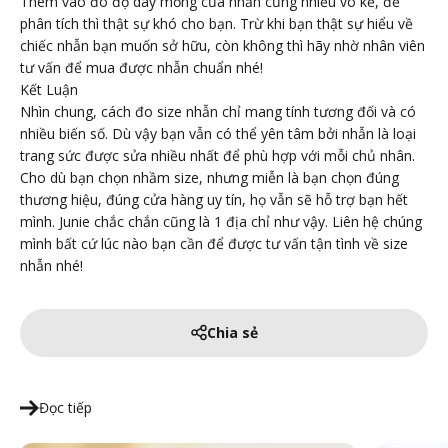
Thêm vào đó độ dày mỏng của nhẫn cũng nhiều vô kể, để
phân tích thì thật sự khó cho bạn. Trừ khi bạn thật sự hiểu về
chiếc nhẫn bạn muốn sở hữu, còn không thì hãy nhờ nhân viên
tư vấn để mua được nhẫn chuẩn nhé!
Kết Luận
Nhìn chung, cách đo size nhẫn chỉ mang tính tương đối và có
nhiều biến số. Dù vậy bạn vẫn có thể yên tâm bởi nhẫn là loại
trang sức được sửa nhiều nhất để phù hợp với mỗi chủ nhân.
Cho dù bạn chọn nhầm size, nhưng miễn là bạn chọn đúng
thương hiệu, đúng cửa hàng uy tín, họ vẫn sẽ hỗ trợ bạn hết
mình. Junie chắc chắn cũng là 1 địa chỉ như vậy. Liên hệ chúng
mình bất cứ lúc nào bạn cần để được tư vấn tận tình về size
nhẫn nhé!
Chia sẻ
Đọc tiếp