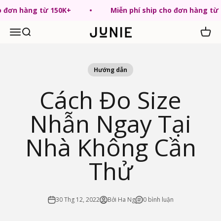
Chuyển tới nội dung
ho đơn hàng từ 150K+
Miễn phí ship cho đơn hàng từ
Menu
Tìm kiếm
Giỏ hà
JUNIE VN
Hướng dẫn
Cách Đo Size
Nhẫn Ngay Tại
Nhà Không Cần
Thử
30 Thg 12, 2022
Bởi Ha Ng
0 bình luận