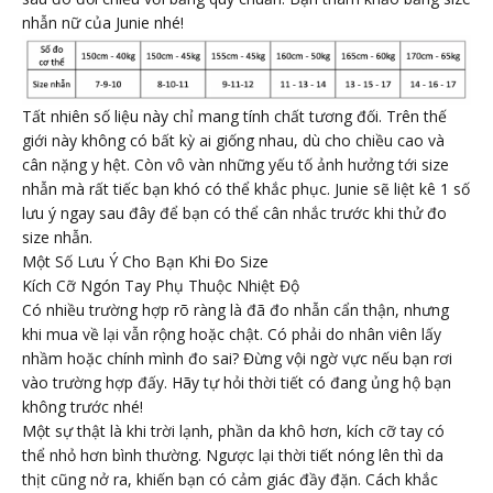
nhẫn nữ của Junie nhé!
Tất nhiên số liệu này chỉ mang tính chất tương đối. Trên thế
giới này không có bất kỳ ai giống nhau, dù cho chiều cao và
cân nặng y hệt. Còn vô vàn những yếu tố ảnh hưởng tới size
nhẫn mà rất tiếc bạn khó có thể khắc phục. Junie sẽ liệt kê 1 số
lưu ý ngay sau đây để bạn có thể cân nhắc trước khi thử đo
size nhẫn.
Một Số Lưu Ý Cho Bạn Khi Đo Size
Kích Cỡ Ngón Tay Phụ Thuộc Nhiệt Độ
Có nhiều trường hợp rõ ràng là đã đo nhẫn cẩn thận, nhưng
khi mua về lại vẫn rộng hoặc chật. Có phải do nhân viên lấy
nhầm hoặc chính mình đo sai? Đừng vội ngờ vực nếu bạn rơi
vào trường hợp đấy. Hãy tự hỏi thời tiết có đang ủng hộ bạn
không trước nhé!
Một sự thật là khi trời lạnh, phần da khô hơn, kích cỡ tay có
thể nhỏ hơn bình thường. Ngược lại thời tiết nóng lên thì da
thịt cũng nở ra, khiến bạn có cảm giác đầy đặn. Cách khắc