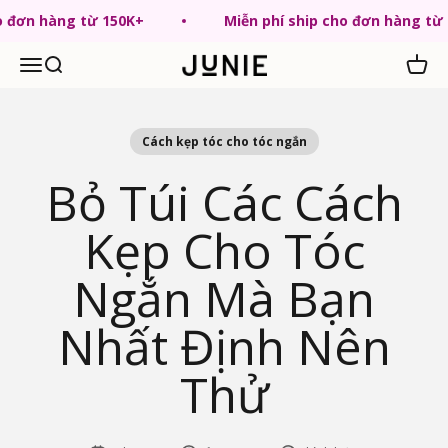
Chuyển tới nội dung
ho đơn hàng từ 150K+
Miễn phí ship cho đơn hàng từ
Menu
Tìm kiếm
Giỏ hà
JUNIE VN
Cách kẹp tóc cho tóc ngắn
Bỏ Túi Các Cách
Kẹp Cho Tóc
Ngắn Mà Bạn
Nhất Định Nên
Thử