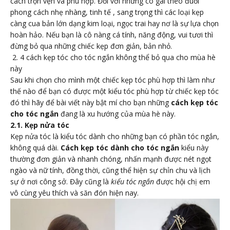
cách trọn vẹn và phù hợp. Đối với những cô gái theo đuổi
phong cách nhẹ nhàng, tinh tế , sang trọng thì các loại kẹp
càng cua bản lớn dạng kim loại, ngọc trai hay nơ là sự lựa chọn
hoàn hảo. Nếu bạn là cô nàng cá tính, năng động, vui tươi thì
đừng bỏ qua những chiếc kẹp đơn giản, bản nhỏ.
2. 4 cách kẹp tóc cho tóc ngắn không thể bỏ qua cho mùa hè
này
Sau khi chọn cho mình một chiếc kẹp tóc phù hợp thì làm như
thế nào để bạn có được một kiểu tóc phù hợp từ chiếc kẹp tóc
đó thì hãy để bài viết này bật mí cho bạn những
cách kẹp tóc
cho tóc ngắn
đang là xu hướng của mùa hè này.
2.1. Kẹp nửa tóc
Kẹp nửa tóc là kiểu tóc dành cho những bạn có phần tóc ngắn,
không quá dài.
Cách kẹp tóc dành cho tóc ngắn
kiểu này
thường đơn giản và nhanh chóng, nhấn mạnh được nét ngọt
ngào và nữ tính, đồng thời, cũng thể hiện sự chỉn chu và lịch
sự ở nơi công sở. Đây cũng là
kiểu tóc ngắn
được hội chị em
vô cùng yêu thích và săn đón hiện nay.