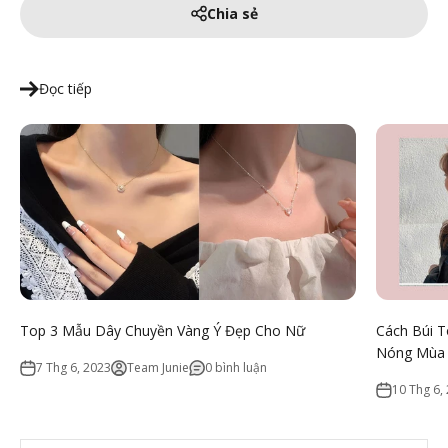
Chia sẻ
Đọc tiếp
Top 3 Mẫu Dây Chuyền Vàng Ý Đẹp Cho Nữ
Cách Búi T
Nóng Mùa
7 Thg 6, 2023
Team Junie
0 bình luận
10 Thg 6,