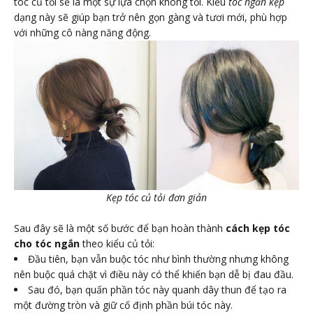
tóc củ tỏi sẽ là một sự lựa chọn không tồi. Kiểu
tóc ngắn kẹp
dạng này sẽ giúp bạn trở nên gọn gàng và tươi mới, phù hợp
với những cô nàng năng động.
Kẹp tóc củ tỏi đơn giản
Sau đây sẽ là một số bước để bạn hoàn thành
cách kẹp tóc
cho tóc ngắn
theo kiểu củ tỏi:
Đầu tiên, bạn vẫn buộc tóc như bình thường nhưng không
nên buộc quá chặt vì điều này có thể khiến bạn dễ bị đau đầu.
Sau đó, bạn quấn phần tóc này quanh dây thun để tạo ra
một đường tròn và giữ cố định phần búi tóc này.