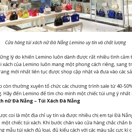
Cửa hàng túi xách nữ Đà Nẵng Lemino uy tín và chất lượng
ững lý do khiến Lemino luôn dành được rất nhiều tình cảm
 xách của Lemino luôn mang một phong cách riêng, sang tr
rang mới nhất liên tục được shop cập nhật và đưa vào các s
 còn thường xuyên tổ chức các chương trình sale từ 40-50% 
g. Hãy đến Lemino để tìm cho mình một chiếc túi ưng ý nhất 
ách nữ Đà Nẵng – Túi Xách Đà Nẵng
ợc coi là một địa chỉ uy tín và được nhiều chị em tại Đà Nẵn
ột chiếc túi xách. Khi bước chân vào cửa hàng chắc chắn b
 mẫu túi xách đủ loại, đủ kiểu cách với các màu sắc cực kì 