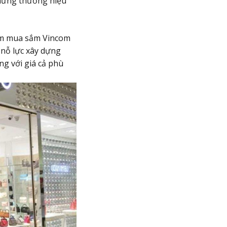
hững thương hiệu
tâm mua sắm Vincom
 nỗ lực xây dựng
g với giá cả phù