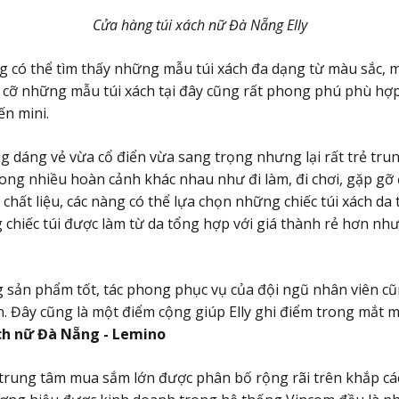
Cửa hàng túi xách nữ Đà Nẵng Elly
àng có thể tìm thấy những mẫu túi xách đa dạng từ màu sắc,
ch cỡ những mẫu túi xách tại đây cũng rất phong phú phù hợ
ến mini.
ng dáng vẻ vừa cổ điển vừa sang trọng nhưng lại rất trẻ trun
ong nhiều hoàn cảnh khác nhau như đi làm, đi chơi, gặp gỡ đ
Về chất liệu, các nàng có thể lựa chọn những chiếc túi xách da 
chiếc túi được làm từ da tổng hợp với giá thành rẻ hơn n
 sản phẩm tốt, tác phong phục vụ của đội ngũ nhân viên c
n. Đây cũng là một điểm cộng giúp Elly ghi điểm trong mắt m
ách nữ Đà Nẵng - Lemino
trung tâm mua sắm lớn được phân bố rộng rãi trên khắp cá