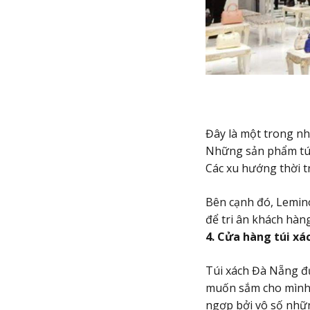
Đây là một trong nh
Những sản phẩm túi
Các xu hướng thời t
Bên cạnh đó, Lemino
để tri ân khách hàn
4. Cửa hàng túi x
Túi xách Đà Nẵng đư
muốn sắm cho mình m
ngợp bởi vô số những