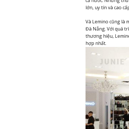
cả nước. Những thư
lớn, uy tín và cao cấ
Và Lemino cũng là m
Đà Nẵng. Với quá t
thương hiệu, Lemin
hợp nhất.