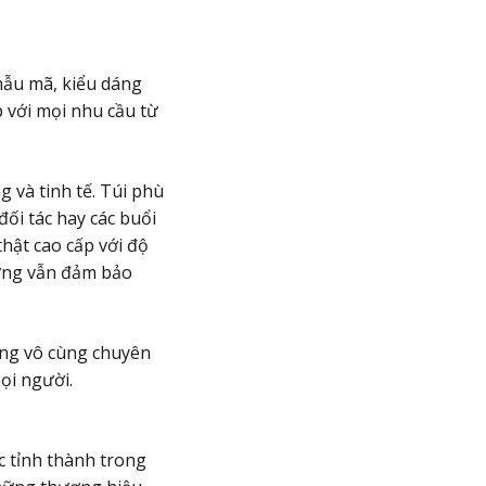
 mẫu mã, kiểu dáng
p với mọi nhu cầu từ
g và tinh tế. Túi phù
ối tác hay các buổi
thật cao cấp với độ
hưng vẫn đảm bảo
ũng vô cùng chuyên
ọi người.
c tỉnh thành trong