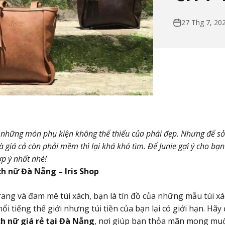
27 Thg 7, 20
g những món phụ kiện không thể thiếu của phái đẹp. Nhưng để sở
à giá cả còn phải mềm thì lại khá khó tìm. Để Junie gợi ý cho b
p ý nhất nhé!
ch nữ Đà Nẵng – Iris Shop
trang và đam mê túi xách, bạn là tín đồ của những mẫu túi x
ổi tiếng thế giới nhưng túi tiền của bạn lại có giới hạn. Hãy 
ch nữ giá rẻ tại Đà Nẵng
, nơi giúp bạn thỏa mãn mong muố