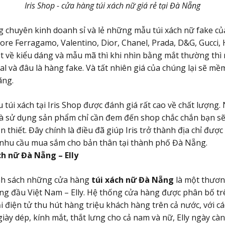
Iris Shop - cửa hàng túi xách nữ giá rẻ tại Đà Nẵng
ng chuyên kinh doanh sỉ và lẻ những mẫu túi xách nữ fake c
tore Ferragamo, Valentino, Dior, Chanel, Prada, D&G, Gucci,
 về kiểu dáng và mẫu mã thì khi nhìn bằng mắt thường thì 
l và đâu là hàng fake. Và tất nhiên giá của chúng lại sẽ mề
ãng.
 túi xách tại Iris Shop được đánh giá rất cao về chất lượng
à sử dụng sản phẩm chỉ cần đem đến shop chắc chắn bạn sẽ
cần thiết. Đây chính là điều đã giúp Iris trở thành địa chỉ đư
 nhu cầu mua sắm cho bản thân tại thành phố Đà Nẵng.
ch nữ Đà Nẵng – Elly
nh sách những cửa hàng
túi xách nữ Đà Nẵng
là một thương
ng đầu Việt Nam – Elly. Hệ thống cửa hàng được phân bố t
 điện tử thu hút hàng triệu khách hàng trên cả nước, với 
giày dép, kính mắt, thắt lưng cho cả nam và nữ, Elly ngày cà