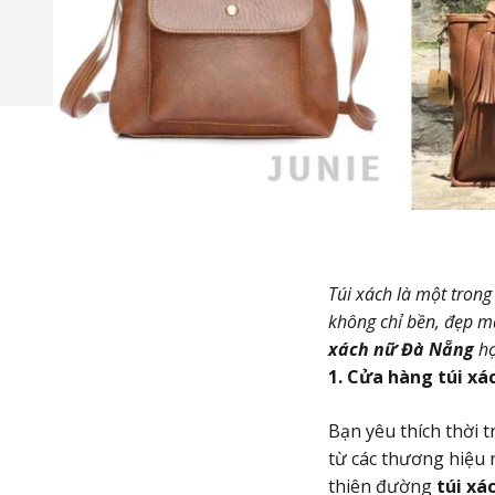
Túi xách là một tron
không chỉ bền, đẹp m
xách nữ Đà Nẵng
hợ
1. Cửa hàng túi xá
Bạn yêu thích thời 
từ các thương hiệu n
thiên đường
túi xá