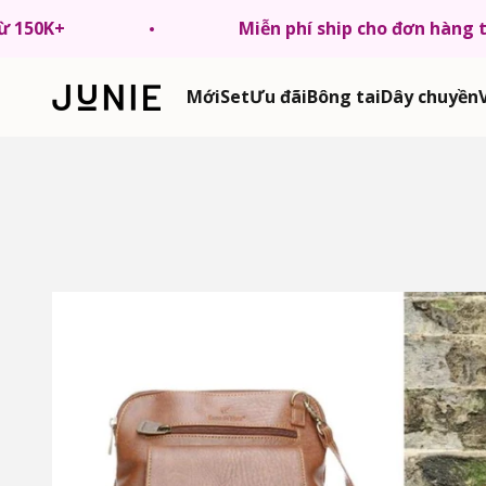
Chuyển tới nội dung
từ 150K+
Miễn phí ship cho đơn hàng 
JUNIE VN
Mới
Set
Ưu đãi
Bông tai
Dây chuyền