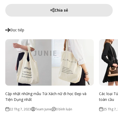
Chia sẻ
Đọc tiếp
Cập nhật những mẫu Túi Xách nữ đi học Đẹp và
Các loại T
Tiện Dụng nhất
toàn cầu
22 Thg 7, 2023
Team Junie
0 bình luận
25 Thg 7,