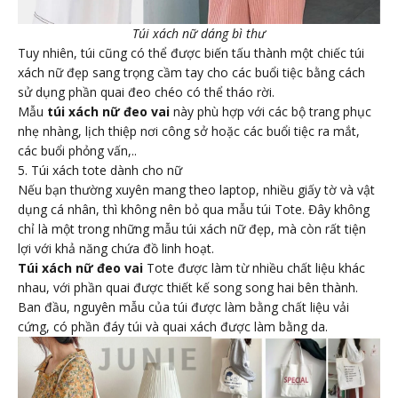
Túi xách nữ dáng bì thư
Tuy nhiên, túi cũng có thể được biến tấu thành một chiếc túi
xách nữ đẹp sang trọng cầm tay cho các buổi tiệc bằng cách
sử dụng phần quai đeo chéo có thể tháo rời.
Mẫu
túi xách nữ đeo vai
này phù hợp với các bộ trang phục
nhẹ nhàng, lịch thiệp nơi công sở hoặc các buổi tiệc ra mắt,
các buổi phỏng vấn,..
5. Túi xách tote dành cho nữ
Nếu bạn thường xuyên mang theo laptop, nhiều giấy tờ và vật
dụng cá nhân, thì không nên bỏ qua mẫu túi Tote. Đây không
chỉ là một trong những mẫu túi xách nữ đẹp, mà còn rất tiện
lợi với khả năng chứa đồ linh hoạt.
Túi xách nữ đeo vai
Tote được làm từ nhiều chất liệu khác
nhau, với phần quai được thiết kế song song hai bên thành.
Ban đầu, nguyên mẫu của túi được làm bằng chất liệu vải
cứng, có phần đáy túi và quai xách được làm bằng da.