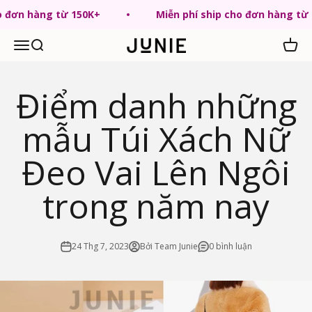
Chuyển tới nội dung
ho đơn hàng từ 150K+
Miễn phí ship cho đơn hàng từ
Menu
Tìm kiếm
Giỏ hà
JUNIE VN
Điểm danh những
mẫu Túi Xách Nữ
Đeo Vai Lên Ngôi
trong năm nay
24 Thg 7, 2023
Bởi Team Junie
0 bình luận