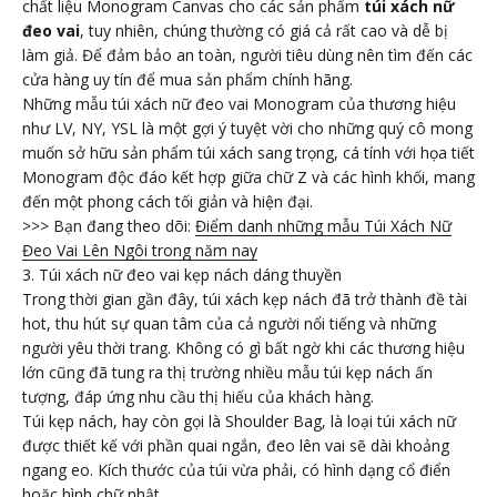
chất liệu Monogram Canvas cho các sản phẩm
túi xách nữ
đeo vai
, tuy nhiên, chúng thường có giá cả rất cao và dễ bị
làm giả. Để đảm bảo an toàn, người tiêu dùng nên tìm đến các
cửa hàng uy tín để mua sản phẩm chính hãng.
Những mẫu túi xách nữ đeo vai Monogram của thương hiệu
như LV, NY, YSL là một gợi ý tuyệt vời cho những quý cô mong
muốn sở hữu sản phẩm túi xách sang trọng, cá tính với họa tiết
Monogram độc đáo kết hợp giữa chữ Z và các hình khối, mang
đến một phong cách tối giản và hiện đại.
>>> Bạn đang theo dõi:
Điểm danh những mẫu Túi Xách Nữ
Đeo Vai Lên Ngôi trong năm nay
3. Túi xách nữ đeo vai kẹp nách dáng thuyền
Trong thời gian gần đây, túi xách kẹp nách đã trở thành đề tài
hot, thu hút sự quan tâm của cả người nổi tiếng và những
người yêu thời trang. Không có gì bất ngờ khi các thương hiệu
lớn cũng đã tung ra thị trường nhiều mẫu túi kẹp nách ấn
tượng, đáp ứng nhu cầu thị hiếu của khách hàng.
Túi kẹp nách, hay còn gọi là Shoulder Bag, là loại túi xách nữ
được thiết kế với phần quai ngắn, đeo lên vai sẽ dài khoảng
ngang eo. Kích thước của túi vừa phải, có hình dạng cổ điển
hoặc hình chữ nhật.