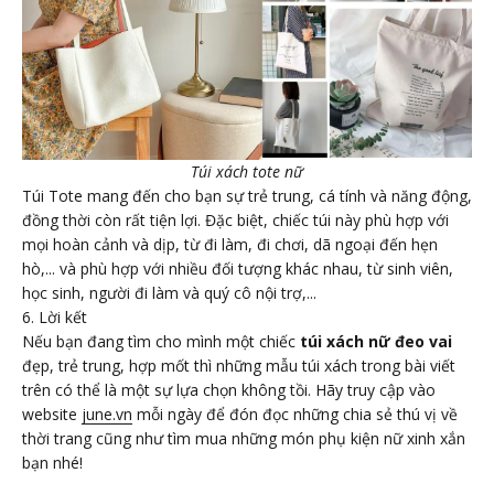
Túi xách tote nữ
Túi Tote mang đến cho bạn sự trẻ trung, cá tính và năng động,
đồng thời còn rất tiện lợi. Đặc biệt, chiếc túi này phù hợp với
mọi hoàn cảnh và dịp, từ đi làm, đi chơi, dã ngoại đến hẹn
hò,... và phù hợp với nhiều đối tượng khác nhau, từ sinh viên,
học sinh, người đi làm và quý cô nội trợ,...
6. Lời kết
Nếu bạn đang tìm cho mình một chiếc
túi xách nữ đeo vai
đẹp, trẻ trung, hợp mốt thì những mẫu túi xách trong bài viết
trên có thể là một sự lựa chọn không tồi. Hãy truy cập vào
website
june.vn
mỗi ngày để đón đọc những chia sẻ thú vị về
thời trang cũng như tìm mua những món phụ kiện nữ xinh xắn
bạn nhé!