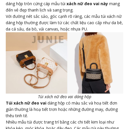
dáng hộp tròn cứng cáp mẫu túi
xách nữ đeo vai này
mang
đến vẻ đẹp thanh lịch và sang trọng.
Với đường nét sắc sảo, góc cạnh rõ ràng, các mẫu túi xách nữ
dáng hộp thường được làm từ các chất liệu cao cấp như da bê,
da cá sấu, da bò, vải canvas, hoặc nhựa PU.
Túi xách nữ đeo vai dáng hộp
Túi xách nữ đeo vai
dáng hộp có màu sắc và hoạ tiết đơn
giản thường là hoạ tiết trơn hoặc những đường may, đường
thêu tinh tế.
Nhiều mẫu túi được trang trí bằng các chi tiết kim loại như
khóa kéo, móc khóa, hoặc dây đeo. Các mẫu túi này thường