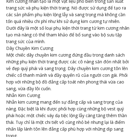
Kim cương nhân tạo là một vật liệu phổ biến trong sản xuất
trang sức và phụ kiện thời trang. Nó được sử dụng để tạo ra
các sản phẩm phụ kiện lộng lẫy và sang trọng mà không cần
tốn quá nhiều chi phí như khi sử dụng kim cương tự nhiên.
Dưới đây là một số loại phụ kiện thời trang từ kim cương nhân
tạo mà nàng có thể tham khảo để bổ sung vào bộ sưu tập
trang sức của mình.
Dây Chuyền Kim Cương
Một chiếc dây chuyền kim cương đứng đầu trong danh sách
những phụ kiện thời trang được các cô nàng săn đón nhất bởi
vẻ đẹp quý phái và sang trọng. Dây chuyền kim cương tôn lên
chiếc cổ thanh mảnh và đầy quyến rũ của người con gái. Phối
hợp với những bộ đồ đẳng cấp toát nên phong thái vừa cao
sang, vừa đầy lôi cuốn.
Nhẫn Kim Cương
Nhẫn kim cương mang đến sự đẳng cấp và sang trọng của
nàng. Đặc biệt là khi được phối hợp cùng những bộ vest quý
phái hoặc một chiếc váy dạ tiệc lộng lẫy càng tăng thêm thần
thái. Tuy chỉ là một chi tiết vô cùng nhỏ bé nhưng lại là điểm
nhấn lấp lánh tôn lên đẳng cấp phù hợp với những dịp sang
trọng.