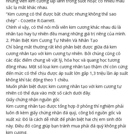
những viên kim cương lấp lánh trong suốt hoặc có nhiều màu
sắc lạ mắt khác nhau.
“Kim cương có thể được bắt chước nhưng không thể sao
chép” - Cozette R.Garrett.
Chính vì vậy, có thể nói mỗi viên kim cương khác nhau dù là
nhân tạo hay tự nhiên đều mang những giá trị riêng của mình.
2. Phân Biệt Kim Cương Tự Nhiên Và Nhân Tạo
Chỉ bằng mắt thường rất khó phân biệt được giữa đá kim
cương nhân tạo với kim cương tự nhiên. Bởi chúng cũng có
các đặc điểm chung về vật lý, hóa học và quang học tương
đồng nhau. Một số loại kim cương nhân tạo thậm chí còn cứng
đến mức có thể chịu được áp suất lớn gấp 1,3 triệu lần áp suất
không khí tác động theo 1 chiều.
Muốn phân biệt được kim cương nhân tạo với kim cương tự
nhiên có thể dựa vào một số cách dưới đây.
Giấy chứng nhận nguồn gốc
Kim cương nhân tạo được tổng hợp ở phòng thí nghiệm phải
luôn đi kèm giấy chứng nhận đá quý, công bố nguồn gốc và
xuất xứ. Đó là cách dễ nhất để phân biệt hai chị em sinh đôi
này. Điều đó cũng giúp bạn tránh mua phải đá quý không phải
kim cương.