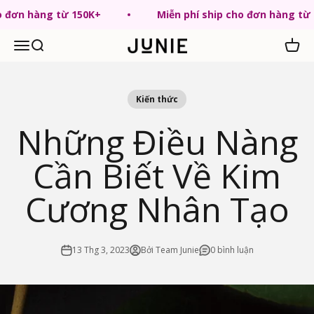
Chuyển tới nội dung
ho đơn hàng từ 150K+
Miễn phí ship cho đơn hàng từ
Menu
Tìm kiếm
Giỏ hà
JUNIE VN
Kiến thức
Những Điều Nàng
Cần Biết Về Kim
Cương Nhân Tạo
13 Thg 3, 2023
Bởi Team Junie
0 bình luận