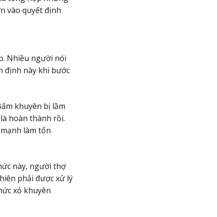
ơn vào quyết định
p. Nhiều người nói
n định này khi bước
 Bấm khuyên bị lầm
 là hoàn thành rồi.
t mạnh làm tổn
hức này, người thợ
hiên phải được xử lý
thức xỏ khuyên