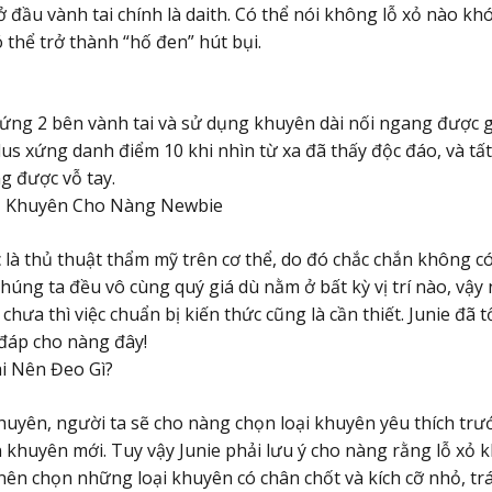
 đầu vành tai chính là daith. Có thể nói không lỗ xỏ nào kh
có thể trở thành “hố đen” hút bụi.
 xứng 2 bên vành tai và sử dụng khuyên dài nối ngang được g
us xứng danh điểm 10 khi nhìn từ xa đã thấy độc đáo, và tấ
g được vỗ tay.
ỏ Khuyên Cho Nàng Newbie
 là thủ thuật thẩm mỹ trên cơ thể, do đó chắc chắn không 
húng ta đều vô cùng quý giá dù nằm ở bất kỳ vị trí nào, vậy
hưa thì việc chuẩn bị kiến thức cũng là cần thiết. Junie đã 
đáp cho nàng đây!
i Nên Đeo Gì?
khuyên, người ta sẽ cho nàng chọn loại khuyên yêu thích trướ
 khuyên mới. Tuy vậy Junie phải lưu ý cho nàng rằng lỗ xỏ
 nên chọn những loại khuyên có chân chốt và kích cỡ nhỏ, trá