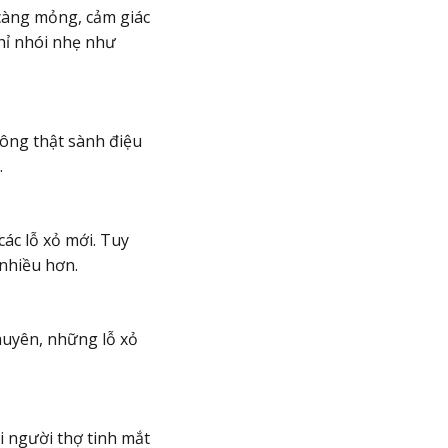
ịt càng mỏng, cảm giác
chỉ nhói nhẹ như
ông thật sành điệu
.
các lỗ xỏ mới. Tuy
 nhiều hơn.
huyên, những lỗ xỏ
i người thợ tinh mắt