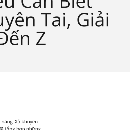
u Cần Biết
yên Tai, Giải
Đến Z
ến nàng. Xỏ khuyên
e đã tổng hợp những