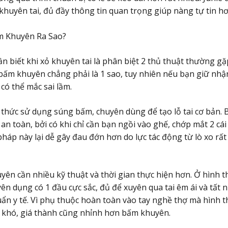
ỏ khuyên tai, đủ đầy thông tin quan trọng giúp nàng tự tin h
m Khuyên Ra Sao?
n biết khi xỏ khuyên tai là phân biệt 2 thủ thuật thường gặ
bấm khuyên chẳng phải là 1 sao, tuy nhiên nếu bạn giữ nhậ
 có thể mắc sai lầm.
thức sử dụng súng bấm, chuyên dùng để tạo lỗ tai cơ bản.
an toàn, bởi có khi chỉ cần bạn ngồi vào ghế, chớp mắt 2 cái
áp này lại dễ gây đau đớn hơn do lực tác động từ lò xo rấ
yên cần nhiều kỹ thuật và thời gian thực hiện hơn. Ở hình t
ên dụng có 1 đầu cực sắc, đủ để xuyên qua tai êm ái và tất n
uẩn y tế. Vì phụ thuộc hoàn toàn vào tay nghề thợ mà hình 
a khó, giá thành cũng nhỉnh hơn bấm khuyên.