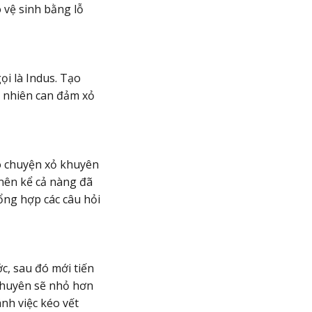
ó vệ sinh bằng lỗ
ọi là Indus. Tạo
t nhiên can đảm xỏ
có chuyện xỏ khuyên
 nên kể cả nàng đã
tổng hợp các câu hỏi
c, sau đó mới tiến
 khuyên sẽ nhỏ hơn
nh việc kéo vết