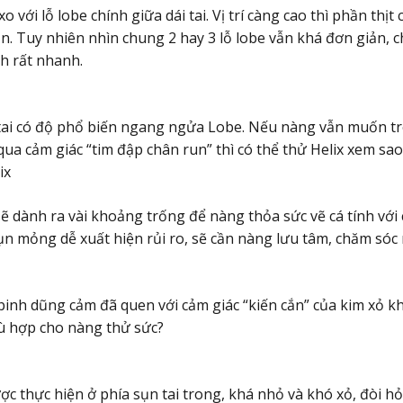
 xo với lỗ lobe chính giữa dái tai. Vị trí càng cao thì phần th
n. Tuy nhiên nhìn chung 2 hay 3 lỗ lobe vẫn khá đơn giản, 
nh rất nhanh.
tai có độ phổ biến ngang ngửa Lobe. Nếu nàng vẫn muốn tr
ua cảm giác “tim đập chân run” thì có thể thử Helix xem sao
ix
 sẽ dành ra vài khoảng trống để nàng thỏa sức vẽ cá tính với 
ụn mỏng dễ xuất hiện rủi ro, sẽ cần nàng lưu tâm, chăm sóc
binh dũng cảm đã quen với cảm giác “kiến cắn” của kim xỏ k
ù hợp cho nàng thử sức?
c thực hiện ở phía sụn tai trong, khá nhỏ và khó xỏ, đòi hỏ