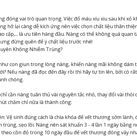
ng đóng vai trò quan trọng. Việc đổ máu xíu xiu sau khi xỏ 
ng hở lại càng dễ kích ứng nên việc chọn chất liệu thân thi
ao cấp,... là ưu tiên hàng đầu. Nàng có thể không quá quan 
ưng đừng quên để ý chất liệu trước nhé!
Khuyên Không Nhiễm Trùng?
 như con giun trong lòng nàng, khiến nàng mãi không dám 
i? Nếu nàng đã đọc đến đây rồi thì hãy tự tin lên, bởi có rấ
anh chóng.
chỉ cần nàng tuân thủ vài nguyên tắc nhỏ, thay đổi vài thói
hút chăm chỉ nữa là thành công:
n: Vệ sinh đúng cách là chìa khóa để vết thương sớm lành, 
trùng, sẹo lồi. Nàng nên sát khuẩn 3 - 4 lần 1 ngày bằng n
 theo cồn đỏ trong 10 ngày đầu để vết thương đóng vảy nh