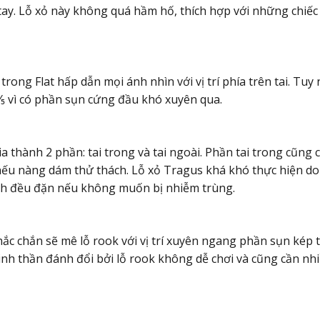
ay. Lỗ xỏ này không quá hầm hố, thích hợp với những chiế
trong Flat hấp dẫn mọi ánh nhìn với vị trí phía trên tai. Tuy
⅗ vì có phần sụn cứng đầu khó xuyên qua.
ia thành 2 phần: tai trong và tai ngoài. Phần tai trong cũng có
ếu nàng dám thử thách. Lỗ xỏ Tragus khá khó thực hiện do v
inh đều đặn nếu không muốn bị nhiễm trùng.
hắc chắn sẽ mê lỗ rook với vị trí xuyên ngang phần sụn kép t
inh thần đánh đổi bởi lỗ rook không dễ chơi và cũng cần nh