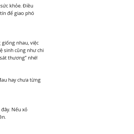
 sức khỏe. Điều
 tín để giao phó
 giống nhau, việc
vệ sinh cũng như chi
“sát thương” nhé!
 đau hay chưa từng
ở đây. Nếu xỏ
ên.