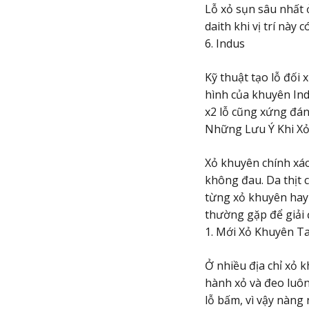
Lỗ xỏ sụn sâu nhất ở
daith khi vị trí này 
6. Indus
Kỹ thuật tạo lỗ đối
hình của khuyên Ind
x2 lỗ cũng xứng đán
Những Lưu Ý Khi X
Xỏ khuyên chính xác
không đau. Da thịt c
từng xỏ khuyên hay c
thường gặp để giải 
1. Mới Xỏ Khuyên Ta
Ở nhiều địa chỉ xỏ 
hành xỏ và đeo luôn
lỗ bấm, vì vậy nàng