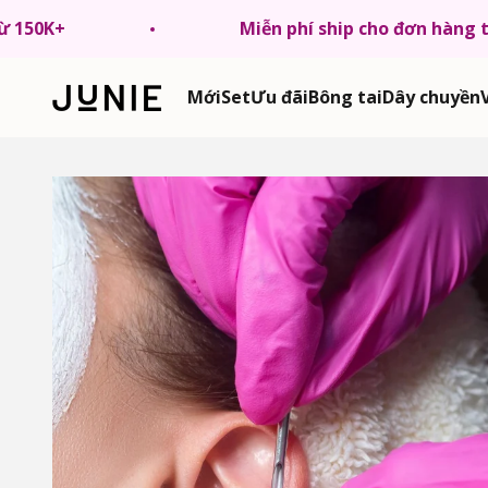
Chuyển tới nội dung
từ 150K+
Miễn phí ship cho đơn hàng 
JUNIE VN
Mới
Set
Ưu đãi
Bông tai
Dây chuyền