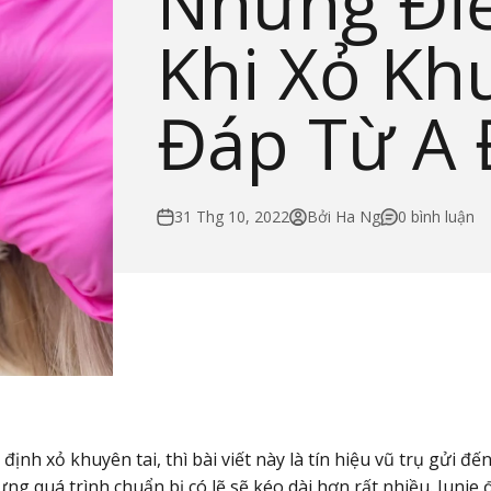
Những Điề
Khi Xỏ Khu
Đáp Từ A 
31 Thg 10, 2022
Bởi Ha Ng
0 bình luận
ịnh xỏ khuyên tai, thì bài viết này là tín hiệu vũ trụ gửi đ
hưng quá trình chuẩn bị có lẽ sẽ kéo dài hơn rất nhiều. Juni