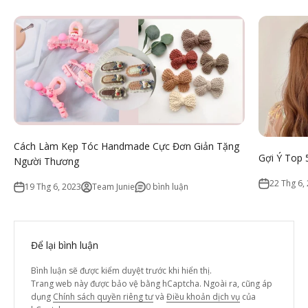
Cách Làm Kẹp Tóc Handmade Cực Đơn Giản Tặng
Gợi Ý Top 
Người Thương
22 Thg 6,
19 Thg 6, 2023
Team Junie
0 bình luận
Để lại bình luận
Bình luận sẽ được kiểm duyệt trước khi hiển thị.
Trang web này được bảo vệ bằng hCaptcha. Ngoài ra, cũng áp
dụng
Chính sách quyền riêng tư
và
Điều khoản dịch vụ
của