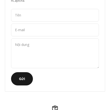
hCaptcha.
Tên
E-mail
Nội dung
Gửi