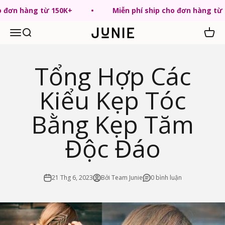
Chuyển tới nội dung
ho đơn hàng từ 150K+
Miễn phí ship cho đơn hàng từ
Menu
Tìm kiếm
Giỏ hà
JUNIE VN
Tổng Hợp Các
Kiểu Kẹp Tóc
Bằng Kẹp Tăm
Độc Đáo
21 Thg 6, 2023
Bởi Team Junie
0 bình luận