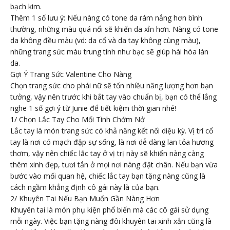
bạch kim.
Thêm 1 số lưu ý: Nếu nàng có tone da rám nắng hơn bình
thường, những màu quá nổi sẽ khiến da xỉn hơn. Nàng có tone
da không đều màu (vd: da cổ và da tay không cùng màu),
những trang sức màu trung tính như bạc sẽ giúp hài hòa làn
da.
Gợi Ý Trang Sức Valentine Cho Nàng
Chọn trang sức cho phái nữ sẽ tốn nhiều năng lượng hơn bạn
tưởng, vậy nên trước khi bắt tay vào chuẩn bị, bạn có thể lắng
nghe 1 số gợi ý từ Junie để tiết kiệm thời gian nhé!
1/ Chọn Lắc Tay Cho Mối Tình Chớm Nở
Lắc tay là món trang sức có khả năng kết nối diệu kỳ. Vị trí cổ
tay là nơi có mạch đập sự sống, là nơi dễ dàng lan tỏa hương
thơm, vậy nên chiếc lắc tay ở vị trị này sẽ khiến nàng càng
thêm xinh đẹp, tươi tắn ở mọi nơi nàng đặt chân. Nếu bạn vừa
bước vào mối quan hệ, chiếc lắc tay bạn tặng nàng cũng là
cách ngầm khẳng định cô gái này là của bạn.
2/ Khuyên Tai Nếu Bạn Muốn Gần Nàng Hơn
Khuyên tai là món phụ kiện phổ biến mà các cô gái sử dụng
mỗi ngày. Việc bạn tặng nàng đôi khuyên tai xinh xắn cũng là