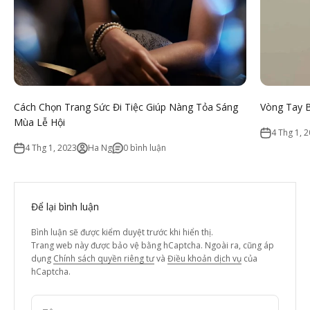
Cách Chọn Trang Sức Đi Tiệc Giúp Nàng Tỏa Sáng
Vòng Tay B
Mùa Lễ Hội
4 Thg 1, 
4 Thg 1, 2023
Ha Ng
0 bình luận
Để lại bình luận
Bình luận sẽ được kiểm duyệt trước khi hiển thị.
Trang web này được bảo vệ bằng hCaptcha. Ngoài ra, cũng áp
dụng
Chính sách quyền riêng tư
và
Điều khoản dịch vụ
của
hCaptcha.