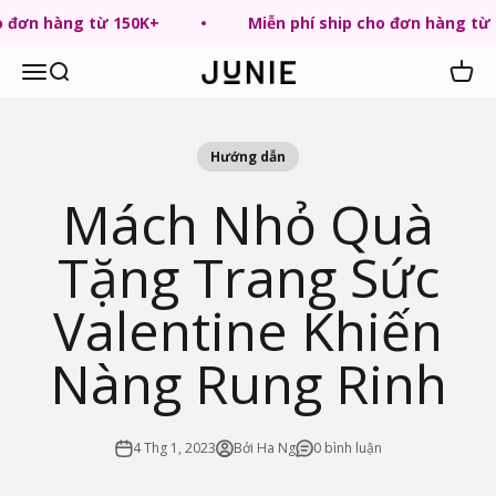
Chuyển tới nội dung
ho đơn hàng từ 150K+
Miễn phí ship cho đơn hàng từ
Menu
Tìm kiếm
Giỏ hà
JUNIE VN
Hướng dẫn
Mách Nhỏ Quà
Tặng Trang Sức
Valentine Khiến
Nàng Rung Rinh
4 Thg 1, 2023
Bởi Ha Ng
0 bình luận