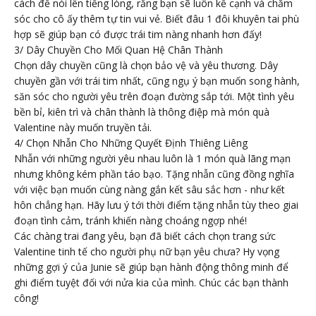
cách để nói lên tiếng lòng, rằng bạn sẽ luôn kề cạnh và chăm
sóc cho cô ấy thêm tự tin vui vẻ. Biết đâu 1 đôi khuyên tai phù
hợp sẽ giúp bạn có được trái tim nàng nhanh hơn đấy!
3/ Dây Chuyền Cho Mối Quan Hệ Chân Thành
Chọn dây chuyền cũng là chọn bảo vệ và yêu thương. Dây
chuyền gần với trái tim nhất, cũng ngụ ý bạn muốn song hành,
săn sóc cho người yêu trên đoạn đường sắp tới. Một tình yêu
bền bỉ, kiên trì và chân thành là thông điệp mà món quà
Valentine này muốn truyền tải.
4/ Chọn Nhẫn Cho Những Quyết Định Thiêng Liêng
Nhẫn với những người yêu nhau luôn là 1 món quà lãng mạn
nhưng không kém phần táo bạo. Tặng nhẫn cũng đồng nghĩa
với việc bạn muốn cùng nàng gắn kết sâu sắc hơn - như kết
hôn chẳng hạn. Hãy lưu ý tới thời điểm tặng nhẫn tùy theo giai
đoạn tình cảm, tránh khiến nàng choáng ngợp nhé!
Các chàng trai đang yêu, bạn đã biết cách chọn trang sức
Valentine tinh tế cho người phụ nữ bạn yêu chưa? Hy vọng
những gợi ý của Junie sẽ giúp bạn hành động thông minh để
ghi điểm tuyệt đối với nửa kia của mình. Chúc các bạn thành
công!