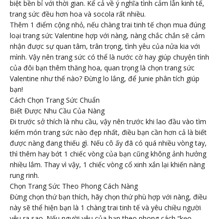
biệt bền bỉ với thời gian. Kể cả về ý nghĩa tình cảm lẫn kinh tế,
trang sức đều hơn hoa và socola rất nhiều.
Thêm 1 điểm cộng nhỏ, nếu chàng trai tinh tế chọn mua đúng
loại trang sức Valentine hợp với nàng, nàng chắc chắn sẽ cảm
nhận được sự quan tâm, trân trọng, tình yêu của nửa kia với
mình. Vậy nên trang sức có thể là nước cờ hay giúp chuyện tình
của đôi bạn thêm thăng hoa, quan trọng là chọn trang sức
Valentine như thế nào? Đừng lo lắng, để Junie phân tích giúp
bạn!
Cách Chọn Trang Sức Chuẩn
Biết Được Nhu Cầu Của Nàng
Đi trước sở thích là nhu cầu, vậy nên trước khi lao đầu vào tìm
kiếm món trang sức nào đẹp nhất, điều bạn cần hơn cả là biết
được nàng đang thiếu gì. Nếu cô ấy đã có quá nhiều vòng tay,
thì thêm hay bớt 1 chiếc vòng của bạn cũng không ảnh hưởng
nhiều lắm. Thay vì vậy, 1 chiếc vòng cổ xinh xắn lại khiến nàng
rung rinh.
Chọn Trang Sức Theo Phong Cách Nàng
Đừng chọn thứ bạn thích, hãy chọn thứ phù hợp với nàng, điều
này sẽ thể hiện bạn là 1 chàng trai tinh tế và yêu chiều người
yêu ra sao. Nếu người yêu của bạn theo phong cách “kẹo