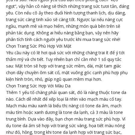
ngọt”, vậy hẳn cô nàng sẽ thích những trang sức tươi tắn, đáng
yêu. Còn nếu cô ấy theo đuổi hình tượng thanh lịch, dịu dàng,
trang sức càng tinh xảo sẽ càng tốt. Ngược lại nếu nàng cực
ngầu, mạnh mẽ và mạo hiểm, những món quà bên trên sẽ
phản tác dụng. Không ai hiểu nàng bằng bạn, vậy nên hãy
phân tích tính cách người yêu trước khi mua trang sức nhé!
Chọn Trang Sức Phù Hợp Với Mặt
Yêu cầu này có lẽ hơi quá sức với những chàng trai ít để ý tới
thẩm mỹ và chi tiết. Tuy nhiên bạn chỉ cần nhớ 1 số quy tắc
sau: Mặt tròn sẽ hợp với trang sức mềm, dài, mặt tam giác
chọn dây chuyền ôm sát cổ, mặt vuông góc cạnh phù hợp phụ
kiện hình tròn, nhỏ, giúp ngũ quan mềm mại hơn.
Chọn Trang Sức Hợp Với Màu Da
Thêm 1 yếu tố chàng phải quan sát, đó là nàng thuộc tone da
nào. Cách dễ nhất để xếp loại là nhìn vào mạch máu cổ tay.
Mạch máu màu xanh lá biểu thị nàng có tone da ấm, mạch
máu tím hoặc xanh dương là tone da lạnh, cả 3 màu là tone
trung bình. Dựa vào đây, bạn chọn màu trang sức phù hợp. Ví
dụ tone da ấm sẽ hợp với trang sức vàng, họa tiết màu nóng
như đỏ, hồng, trong khi tone da lạnh hợp với trang sức bạc,