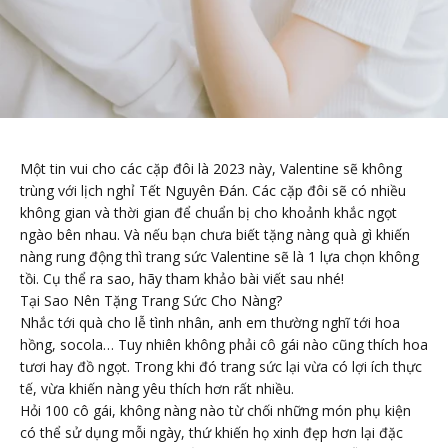
Một tin vui cho các cặp đôi là 2023 này, Valentine sẽ không
trùng với lịch nghỉ Tết Nguyên Đán. Các cặp đôi sẽ có nhiều
không gian và thời gian để chuẩn bị cho khoảnh khắc ngọt
ngào bên nhau. Và nếu bạn chưa biết tặng nàng quà gì khiến
nàng rung động thì trang sức Valentine sẽ là 1 lựa chọn không
tồi. Cụ thể ra sao, hãy tham khảo bài viết sau nhé!
Tại Sao Nên Tặng Trang Sức Cho Nàng?
Nhắc tới quà cho lễ tình nhân, anh em thường nghĩ tới hoa
hồng, socola… Tuy nhiên không phải cô gái nào cũng thích hoa
tươi hay đồ ngọt. Trong khi đó trang sức lại vừa có lợi ích thực
tế, vừa khiến nàng yêu thích hơn rất nhiều.
Hỏi 100 cô gái, không nàng nào từ chối những món phụ kiện
có thể sử dụng mỗi ngày, thứ khiến họ xinh đẹp hơn lại đặc