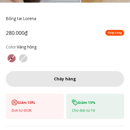
Bông tai Lorena
Giá Sale
280.000₫
Cháy hàng
Color:
Vàng hồng
Vàng hồng
Bạc
Cháy hàng
Giảm 10%
Giảm 15%
Đơn từ 650K
Cho đơn từ 1tr