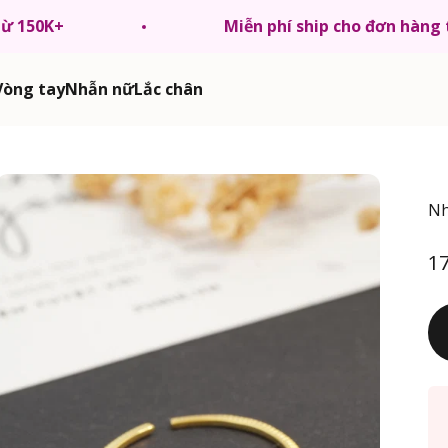
từ 150K+
Miễn phí ship cho đơn hàng
Vòng tay
Nhẫn nữ
Lắc chân
Nh
Gi
1