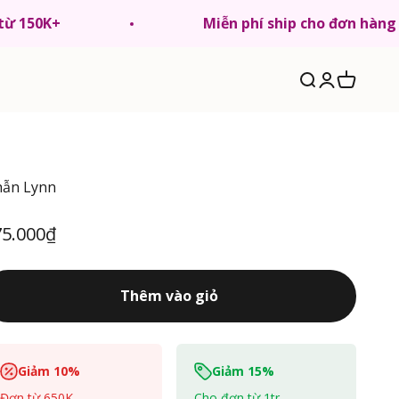
 từ 150K+
Miễn phí ship cho đơn hàng
Tìm kiếm
Đăng nhập
Giỏ hàng
ẫn Lynn
á Sale
75.000₫
Thêm vào giỏ
Giảm 10%
Giảm 15%
Đơn từ 650K
Cho đơn từ 1tr