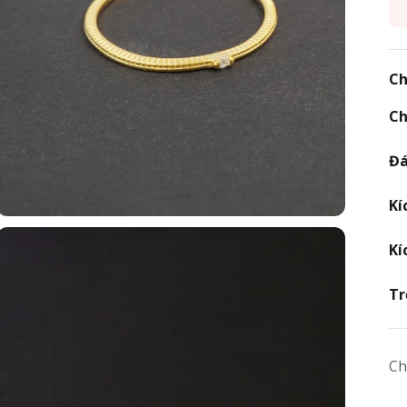
Ch
Ch
Đá
Kí
Kí
Tr
Ch