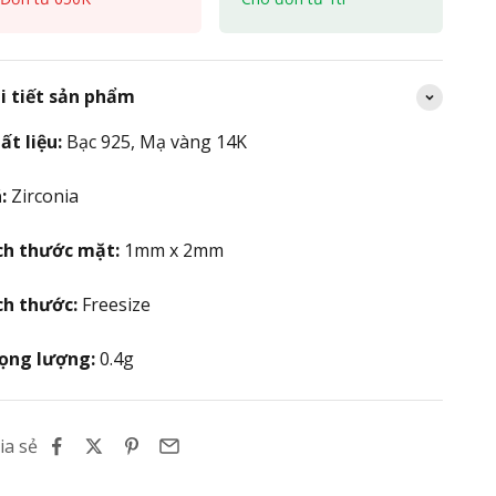
i tiết sản phẩm
ất liệu:
Bạc 925, Mạ vàng 14K
:
Zirconia
ch thước mặt:
1mm x 2mm
ch thước:
Freesize
ọng lượng:
0.4g
ia sẻ