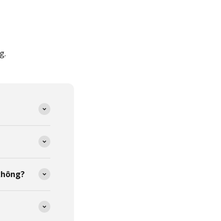
ng
.
không?