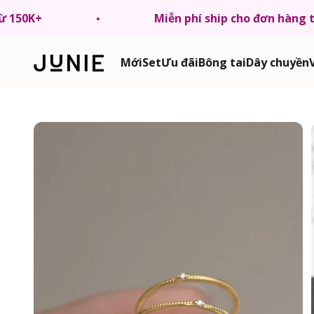
Chuyển tới nội dung
từ 150K+
Miễn phí ship cho đơn hàng 
JUNIE VN
Mới
Set
Ưu đãi
Bông tai
Dây chuyền