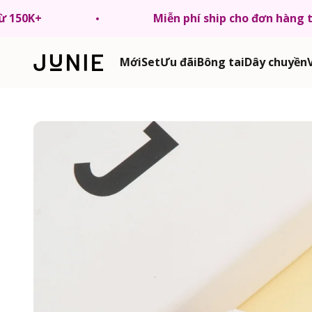
Chuyển tới nội dung
từ 150K+
Miễn phí ship cho đơn hàng 
JUNIE VN
Mới
Set
Ưu đãi
Bông tai
Dây chuyền