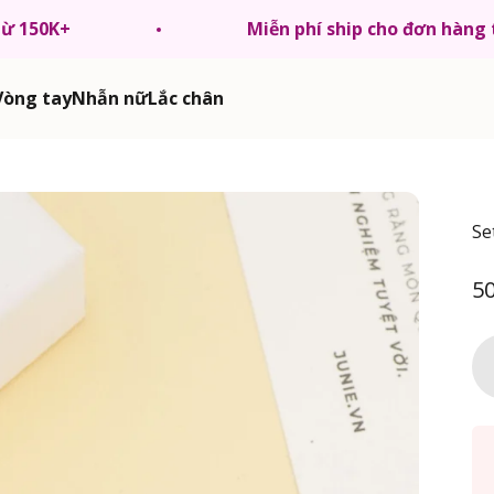
từ 150K+
Miễn phí ship cho đơn hàng
Vòng tay
Nhẫn nữ
Lắc chân
Se
Gi
5