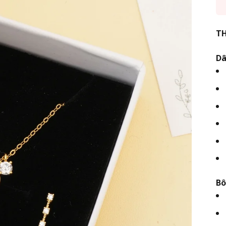
TH
Dâ
Bô