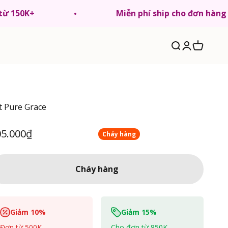
 từ 150K+
Miễn phí ship cho đơn hàng
Tìm kiếm
Đăng nhập
Giỏ hàng
t Pure Grace
á Sale
05.000₫
Cháy hàng
Cháy hàng
Giảm 10%
Giảm 15%
Đơn từ 500K
Cho đơn từ 850K